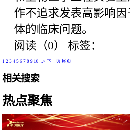
作不追求发表高影响因
体的临床问题。
阅读（0）
标签：
1
2
3
4
5
6
7
8
9
10
...>
下一页
尾页
相关搜索
热点聚焦